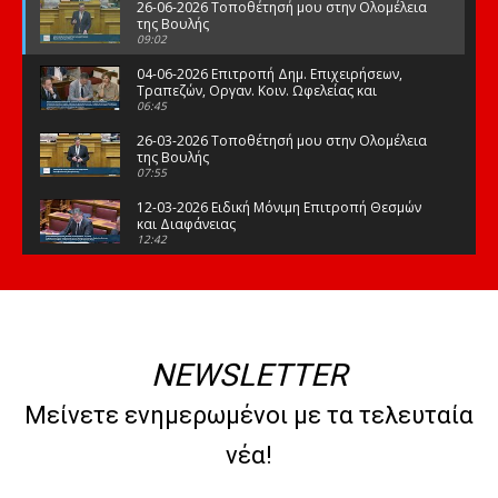
26-06-2026 Τοποθέτησή μου στην Ολομέλεια
της Βουλής
09:02
04-06-2026 Επιτροπή Δημ. Επιχειρήσεων,
Τραπεζών, Οργαν. Κοιν. Ωφελείας και
Φορέων Κοινων. Ασφάλισης
06:45
26-03-2026 Τοποθέτησή μου στην Ολομέλεια
της Βουλής
07:55
12-03-2026 Ειδική Μόνιμη Επιτροπή Θεσμών
και Διαφάνειας
12:42
03-03-2026 Τοποθέτησή μου στην Ολομέλεια
της Βουλής
08:09
12-02-2026 Τοποθέτησή μου στην Ολομέλεια
της Βουλής
NEWSLETTER
08:47
10-02-2026 Διαρκής Επιτροπή Μορφωτικών
Μείνετε ενημερωμένοι με τα τελευταία
Υποθέσεων
10:50
νέα!
21-01-2026 Τοποθέτησή μου στην Ολομέλεια
της Βουλής