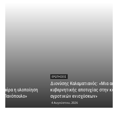
ΕΡΩΤΉΣΕΙΣ
Διονύσης Καλαματιανός: «Μια ακόμη ομολογία
κυβερνητικής αποτυχίας στην καταβολή των
Δ
αγροτικών ενισχύσεων»
“
4 Αυγούστου, 2026