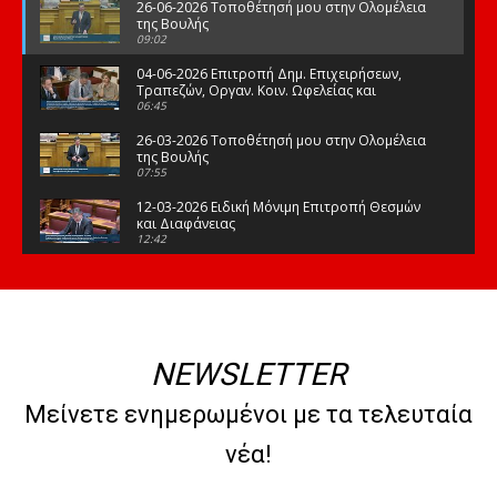
26-06-2026 Τοποθέτησή μου στην Ολομέλεια
της Βουλής
09:02
04-06-2026 Επιτροπή Δημ. Επιχειρήσεων,
Τραπεζών, Οργαν. Κοιν. Ωφελείας και
Φορέων Κοινων. Ασφάλισης
06:45
26-03-2026 Τοποθέτησή μου στην Ολομέλεια
της Βουλής
07:55
12-03-2026 Ειδική Μόνιμη Επιτροπή Θεσμών
και Διαφάνειας
12:42
03-03-2026 Τοποθέτησή μου στην Ολομέλεια
της Βουλής
08:09
12-02-2026 Τοποθέτησή μου στην Ολομέλεια
της Βουλής
NEWSLETTER
08:47
10-02-2026 Διαρκής Επιτροπή Μορφωτικών
Μείνετε ενημερωμένοι με τα τελευταία
Υποθέσεων
10:50
νέα!
21-01-2026 Τοποθέτησή μου στην Ολομέλεια
της Βουλής