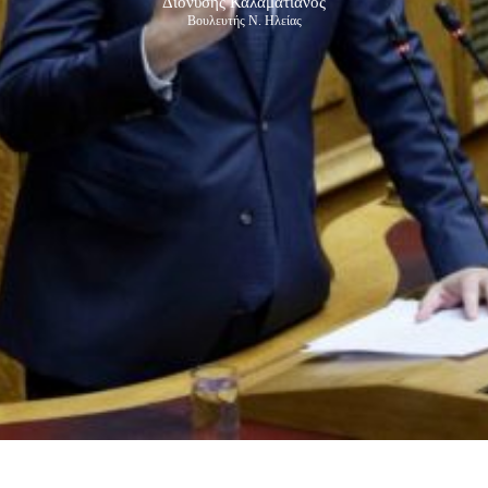
Διονύσης Καλαματιανός
Βουλευτής Ν. Ηλείας