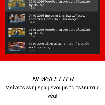
26-06-2026 Τοποθέτησή μου στην Ολομέλεια
της Βουλής
09:02
04-06-2026 Επιτροπή Δημ. Επιχειρήσεων,
Τραπεζών, Οργαν. Κοιν. Ωφελείας και
Φορέων Κοινων. Ασφάλισης
06:45
26-03-2026 Τοποθέτησή μου στην Ολομέλεια
της Βουλής
07:55
12-03-2026 Ειδική Μόνιμη Επιτροπή Θεσμών
και Διαφάνειας
12:42
03-03-2026 Τοποθέτησή μου στην Ολομέλεια
της Βουλής
08:09
12-02-2026 Τοποθέτησή μου στην Ολομέλεια
της Βουλής
NEWSLETTER
08:47
10-02-2026 Διαρκής Επιτροπή Μορφωτικών
Μείνετε ενημερωμένοι με τα τελευταία
Υποθέσεων
10:50
νέα!
21-01-2026 Τοποθέτησή μου στην Ολομέλεια
της Βουλής