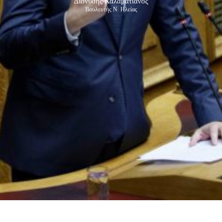
Διονύσης Καλαματιανός
Βουλευτής Ν. Ηλείας