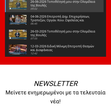
26-06-2026 Τοποθέτησή μου στην Ολομέλεια
της Βουλής
09:02
04-06-2026 Επιτροπή Δημ. Επιχειρήσεων,
Τραπεζών, Οργαν. Κοιν. Ωφελείας και
Φορέων Κοινων. Ασφάλισης
06:45
26-03-2026 Τοποθέτησή μου στην Ολομέλεια
της Βουλής
07:55
12-03-2026 Ειδική Μόνιμη Επιτροπή Θεσμών
και Διαφάνειας
12:42
03-03-2026 Τοποθέτησή μου στην Ολομέλεια
της Βουλής
08:09
12-02-2026 Τοποθέτησή μου στην Ολομέλεια
της Βουλής
NEWSLETTER
08:47
10-02-2026 Διαρκής Επιτροπή Μορφωτικών
Μείνετε ενημερωμένοι με τα τελευταία
Υποθέσεων
10:50
νέα!
21-01-2026 Τοποθέτησή μου στην Ολομέλεια
της Βουλής