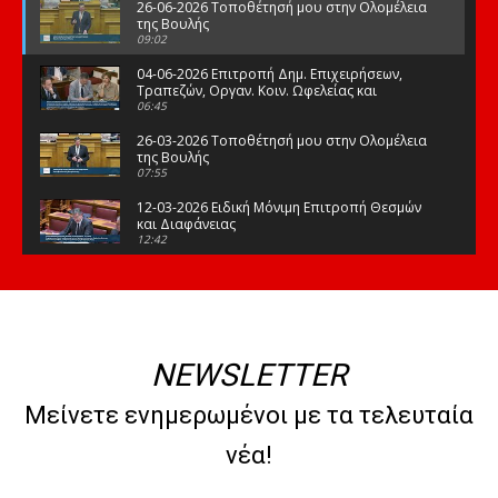
26-06-2026 Τοποθέτησή μου στην Ολομέλεια
της Βουλής
09:02
04-06-2026 Επιτροπή Δημ. Επιχειρήσεων,
Τραπεζών, Οργαν. Κοιν. Ωφελείας και
Φορέων Κοινων. Ασφάλισης
06:45
26-03-2026 Τοποθέτησή μου στην Ολομέλεια
της Βουλής
07:55
12-03-2026 Ειδική Μόνιμη Επιτροπή Θεσμών
και Διαφάνειας
12:42
03-03-2026 Τοποθέτησή μου στην Ολομέλεια
της Βουλής
08:09
12-02-2026 Τοποθέτησή μου στην Ολομέλεια
της Βουλής
NEWSLETTER
08:47
10-02-2026 Διαρκής Επιτροπή Μορφωτικών
Μείνετε ενημερωμένοι με τα τελευταία
Υποθέσεων
10:50
νέα!
21-01-2026 Τοποθέτησή μου στην Ολομέλεια
της Βουλής