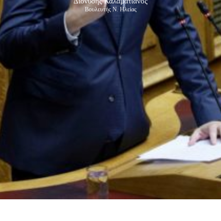
Διονύσης Καλαματιανός
Βουλευτής Ν. Ηλείας