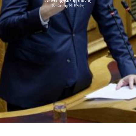
Διονύσης Καλαματιανός
Βουλευτής Ν. Ηλείας