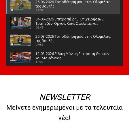
26-06-2026 Τοποθέτησή μου στην Ολομέλεια
της Βουλής
09:02
04-06-2026 Επιτροπή Δημ. Επιχειρήσεων,
Τραπεζών, Οργαν. Κοιν. Ωφελείας και
Φορέων Κοινων. Ασφάλισης
06:45
26-03-2026 Τοποθέτησή μου στην Ολομέλεια
της Βουλής
07:55
12-03-2026 Ειδική Μόνιμη Επιτροπή Θεσμών
και Διαφάνειας
12:42
03-03-2026 Τοποθέτησή μου στην Ολομέλεια
της Βουλής
08:09
12-02-2026 Τοποθέτησή μου στην Ολομέλεια
της Βουλής
NEWSLETTER
08:47
10-02-2026 Διαρκής Επιτροπή Μορφωτικών
Μείνετε ενημερωμένοι με τα τελευταία
Υποθέσεων
10:50
νέα!
21-01-2026 Τοποθέτησή μου στην Ολομέλεια
της Βουλής