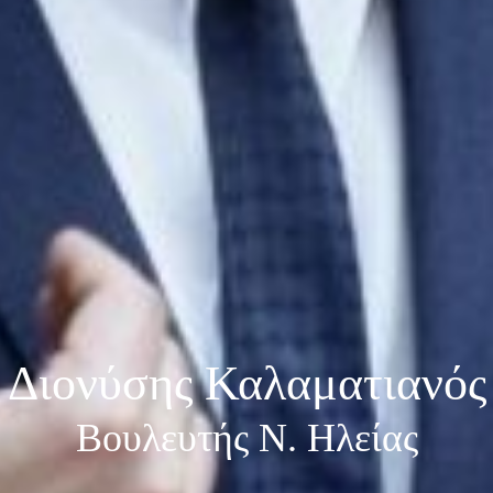
Διονύσης Καλαματιανός
Βουλευτής Ν. Ηλείας