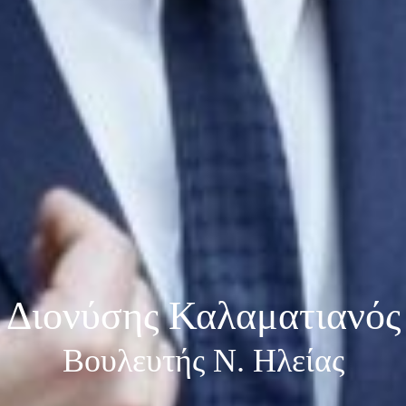
Διονύσης Καλαματιανός
Βουλευτής Ν. Ηλείας