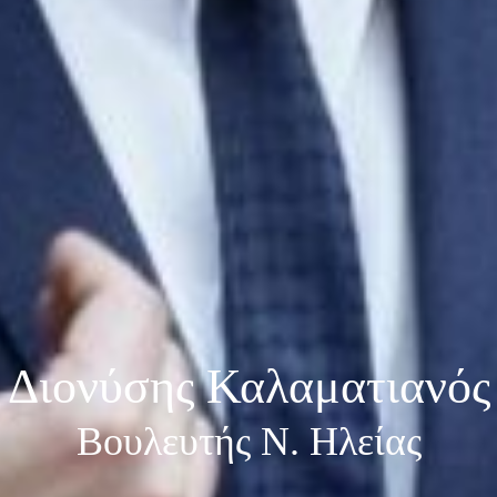
Διονύσης Καλαματιανός
Βουλευτής Ν. Ηλείας