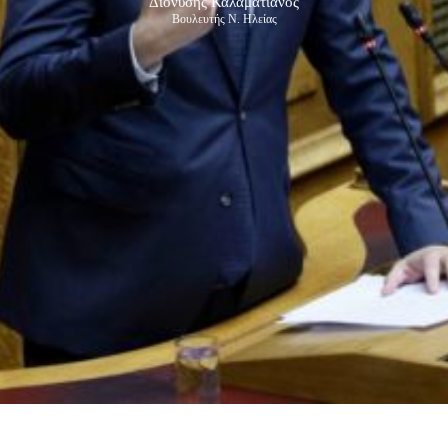
Διονύσης Καλαματιανός
Βουλευτής Ν. Ηλείας