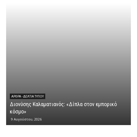
ΆΡΘΡΑ - ΔΕΛΤΊΑ ΤΎΠΟΥ
Διονύσης Καλαματιανός: «Δίπλα στον εμπορικό
Δ
κόσμο»
δ
9 Αυγούστου, 2026