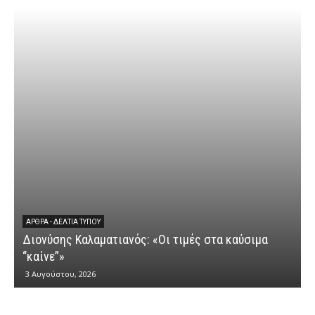
ΆΡΘΡΑ - ΔΕΛΤΊΑ ΤΎΠΟΥ
Διονύσης Καλαματιανός: «Οι τιμές στα καύσιμα
Δ
“καίνε”»
3 Αυγούστου, 2026