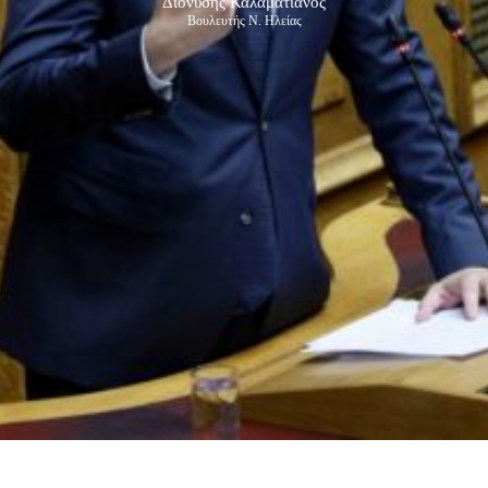
Διονύσης Καλαματιανός
Βουλευτής Ν. Ηλείας