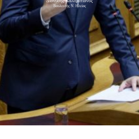
Διονύσης Καλαματιανός
Βουλευτής Ν. Ηλείας