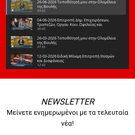
26-06-2026 Τοποθέτησή μου στην Ολομέλεια
της Βουλής
09:02
04-06-2026 Επιτροπή Δημ. Επιχειρήσεων,
Τραπεζών, Οργαν. Κοιν. Ωφελείας και
Φορέων Κοινων. Ασφάλισης
06:45
26-03-2026 Τοποθέτησή μου στην Ολομέλεια
της Βουλής
07:55
12-03-2026 Ειδική Μόνιμη Επιτροπή Θεσμών
και Διαφάνειας
12:42
03-03-2026 Τοποθέτησή μου στην Ολομέλεια
της Βουλής
08:09
12-02-2026 Τοποθέτησή μου στην Ολομέλεια
της Βουλής
NEWSLETTER
08:47
10-02-2026 Διαρκής Επιτροπή Μορφωτικών
Μείνετε ενημερωμένοι με τα τελευταία
Υποθέσεων
10:50
νέα!
21-01-2026 Τοποθέτησή μου στην Ολομέλεια
της Βουλής