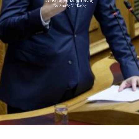
Διονύσης Καλαματιανός
Βουλευτής Ν. Ηλείας