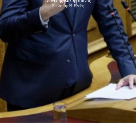
Διονύσης Καλαματιανός
Βουλευτής Ν. Ηλείας