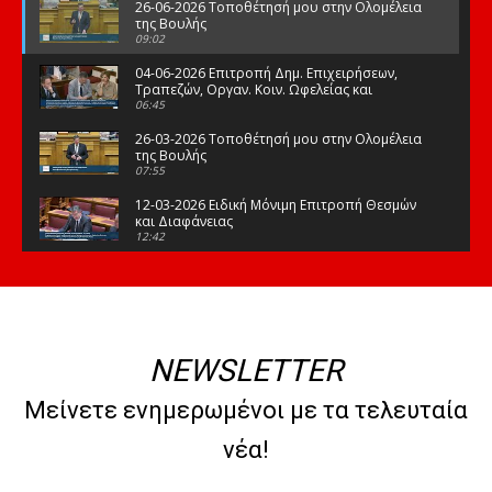
26-06-2026 Τοποθέτησή μου στην Ολομέλεια
της Βουλής
09:02
04-06-2026 Επιτροπή Δημ. Επιχειρήσεων,
Τραπεζών, Οργαν. Κοιν. Ωφελείας και
Φορέων Κοινων. Ασφάλισης
06:45
26-03-2026 Τοποθέτησή μου στην Ολομέλεια
της Βουλής
07:55
12-03-2026 Ειδική Μόνιμη Επιτροπή Θεσμών
και Διαφάνειας
12:42
03-03-2026 Τοποθέτησή μου στην Ολομέλεια
της Βουλής
08:09
12-02-2026 Τοποθέτησή μου στην Ολομέλεια
της Βουλής
NEWSLETTER
08:47
10-02-2026 Διαρκής Επιτροπή Μορφωτικών
Μείνετε ενημερωμένοι με τα τελευταία
Υποθέσεων
10:50
νέα!
21-01-2026 Τοποθέτησή μου στην Ολομέλεια
της Βουλής