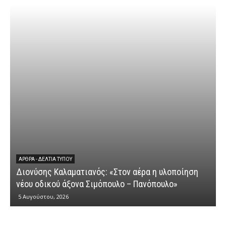
ΕΡΩΤΉΣΕΙΣ
Διονύσης Καλαματιανός: «Μια ακ
τον αέρα η υλοποίηση
κυβερνητικής αποτυχίας στην κ
λο – Πανόπουλο»
αγροτικών ενισχύσεων»
4 Αυγούστου, 2026