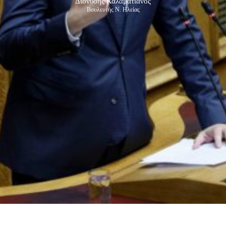
Διονύσης Καλαματιανός
Βουλευτής Ν. Ηλείας