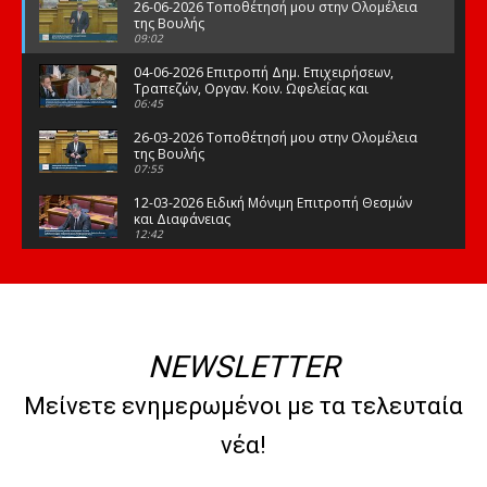
26-06-2026 Τοποθέτησή μου στην Ολομέλεια
της Βουλής
09:02
04-06-2026 Επιτροπή Δημ. Επιχειρήσεων,
Τραπεζών, Οργαν. Κοιν. Ωφελείας και
Φορέων Κοινων. Ασφάλισης
06:45
26-03-2026 Τοποθέτησή μου στην Ολομέλεια
της Βουλής
07:55
12-03-2026 Ειδική Μόνιμη Επιτροπή Θεσμών
και Διαφάνειας
12:42
03-03-2026 Τοποθέτησή μου στην Ολομέλεια
της Βουλής
08:09
12-02-2026 Τοποθέτησή μου στην Ολομέλεια
της Βουλής
NEWSLETTER
08:47
10-02-2026 Διαρκής Επιτροπή Μορφωτικών
Μείνετε ενημερωμένοι με τα τελευταία
Υποθέσεων
10:50
νέα!
21-01-2026 Τοποθέτησή μου στην Ολομέλεια
της Βουλής