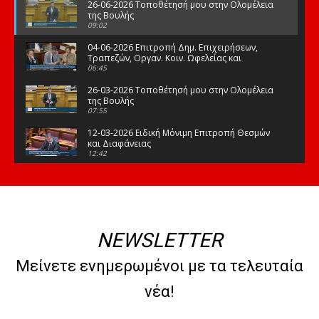
26-06-2026 Τοποθέτησή μου στην Ολομέλεια
της Βουλής
09:02
04-06-2026 Επιτροπή Δημ. Επιχειρήσεων,
Τραπεζών, Οργαν. Κοιν. Ωφελείας και
Φορέων Κοινων. Ασφάλισης
06:45
26-03-2026 Τοποθέτησή μου στην Ολομέλεια
της Βουλής
07:55
12-03-2026 Ειδική Μόνιμη Επιτροπή Θεσμών
και Διαφάνειας
12:42
03-03-2026 Τοποθέτησή μου στην Ολομέλεια
της Βουλής
08:09
12-02-2026 Τοποθέτησή μου στην Ολομέλεια
της Βουλής
NEWSLETTER
08:47
10-02-2026 Διαρκής Επιτροπή Μορφωτικών
Μείνετε ενημερωμένοι με τα τελευταία
Υποθέσεων
10:50
νέα!
21-01-2026 Τοποθέτησή μου στην Ολομέλεια
της Βουλής