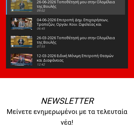
26-06-2026 Τοποθέτησή μου στην Ολομέλεια
της Βουλής
09:02
04-06-2026 Επιτροπή Δημ. Επιχειρήσεων,
Τραπεζών, Οργαν. Κοιν. Ωφελείας και
Φορέων Κοινων. Ασφάλισης
06:45
26-03-2026 Τοποθέτησή μου στην Ολομέλεια
της Βουλής
07:55
12-03-2026 Ειδική Μόνιμη Επιτροπή Θεσμών
και Διαφάνειας
12:42
03-03-2026 Τοποθέτησή μου στην Ολομέλεια
της Βουλής
08:09
12-02-2026 Τοποθέτησή μου στην Ολομέλεια
της Βουλής
NEWSLETTER
08:47
10-02-2026 Διαρκής Επιτροπή Μορφωτικών
Μείνετε ενημερωμένοι με τα τελευταία
Υποθέσεων
10:50
νέα!
21-01-2026 Τοποθέτησή μου στην Ολομέλεια
της Βουλής