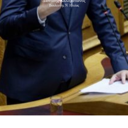
Διονύσης Καλαματιανός
Βουλευτής Ν. Ηλείας