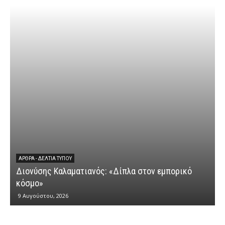
ΆΡΘΡΑ - ΔΕΛΤΊΑ ΤΎΠΟΥ
Διονύσης Καλαματιανός: «Δίπλα στον εμπορικό
Δ
κόσμο»
δ
9 Αυγούστου, 2026