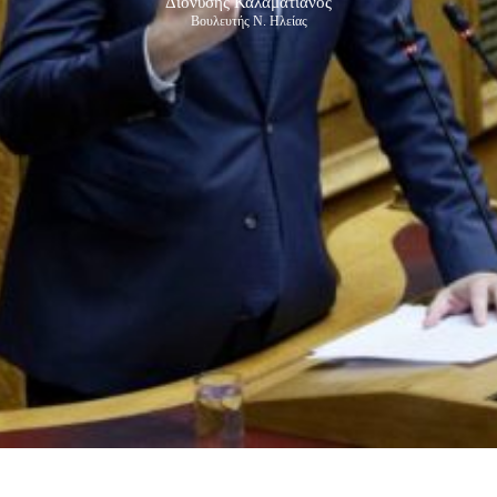
Διονύσης Καλαματιανός
Βουλευτής Ν. Ηλείας