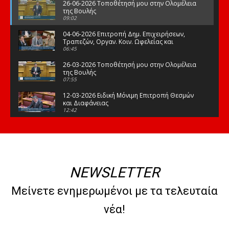
26-06-2026 Τοποθέτησή μου στην Ολομέλεια
της Βουλής
09:02
04-06-2026 Επιτροπή Δημ. Επιχειρήσεων,
Τραπεζών, Οργαν. Κοιν. Ωφελείας και
Φορέων Κοινων. Ασφάλισης
06:45
26-03-2026 Τοποθέτησή μου στην Ολομέλεια
της Βουλής
07:55
12-03-2026 Ειδική Μόνιμη Επιτροπή Θεσμών
και Διαφάνειας
12:42
03-03-2026 Τοποθέτησή μου στην Ολομέλεια
της Βουλής
08:09
12-02-2026 Τοποθέτησή μου στην Ολομέλεια
της Βουλής
NEWSLETTER
08:47
10-02-2026 Διαρκής Επιτροπή Μορφωτικών
Μείνετε ενημερωμένοι με τα τελευταία
Υποθέσεων
10:50
νέα!
21-01-2026 Τοποθέτησή μου στην Ολομέλεια
της Βουλής