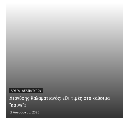
ΆΡΘΡΑ - ΔΕΛΤΊΑ ΤΎΠΟΥ
Διονύσης Καλαματιανός: «Οι τιμές στα καύσιμα
Δ
“καίνε”»
3 Αυγούστου, 2026