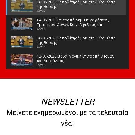
26-06-2026 Τοποθέτησή μου στην Ολομέλεια
της Βουλής
09:02
04-06-2026 Επιτροπή Δημ. Επιχειρήσεων,
Τραπεζών, Οργαν. Κοιν. Ωφελείας και
Φορέων Κοινων. Ασφάλισης
06:45
26-03-2026 Τοποθέτησή μου στην Ολομέλεια
της Βουλής
07:55
12-03-2026 Ειδική Μόνιμη Επιτροπή Θεσμών
και Διαφάνειας
12:42
03-03-2026 Τοποθέτησή μου στην Ολομέλεια
της Βουλής
08:09
12-02-2026 Τοποθέτησή μου στην Ολομέλεια
της Βουλής
NEWSLETTER
08:47
10-02-2026 Διαρκής Επιτροπή Μορφωτικών
Μείνετε ενημερωμένοι με τα τελευταία
Υποθέσεων
10:50
νέα!
21-01-2026 Τοποθέτησή μου στην Ολομέλεια
της Βουλής