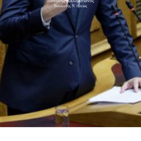
Διονύσης Καλαματιανός
Βουλευτής Ν. Ηλείας