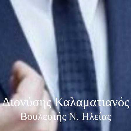
Διονύσης Καλαματιανός
Βουλευτής Ν. Ηλείας