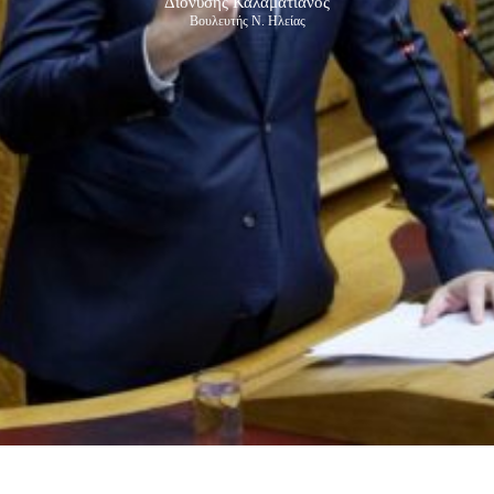
Διονύσης Καλαματιανός
Βουλευτής Ν. Ηλείας