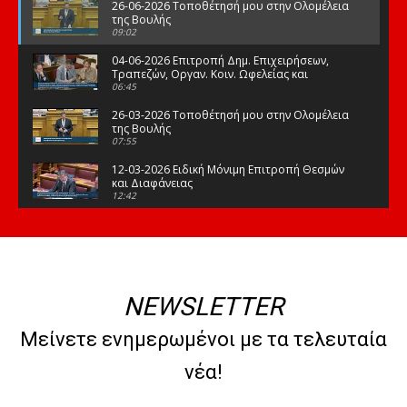
26-06-2026 Τοποθέτησή μου στην Ολομέλεια
της Βουλής
09:02
04-06-2026 Επιτροπή Δημ. Επιχειρήσεων,
Τραπεζών, Οργαν. Κοιν. Ωφελείας και
Φορέων Κοινων. Ασφάλισης
06:45
26-03-2026 Τοποθέτησή μου στην Ολομέλεια
της Βουλής
07:55
12-03-2026 Ειδική Μόνιμη Επιτροπή Θεσμών
και Διαφάνειας
12:42
03-03-2026 Τοποθέτησή μου στην Ολομέλεια
της Βουλής
08:09
12-02-2026 Τοποθέτησή μου στην Ολομέλεια
της Βουλής
NEWSLETTER
08:47
10-02-2026 Διαρκής Επιτροπή Μορφωτικών
Μείνετε ενημερωμένοι με τα τελευταία
Υποθέσεων
10:50
νέα!
21-01-2026 Τοποθέτησή μου στην Ολομέλεια
της Βουλής