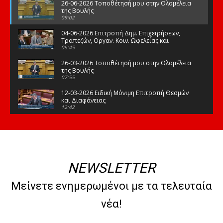
26-06-2026 Τοποθέτησή μου στην Ολομέλεια
της Βουλής
09:02
04-06-2026 Επιτροπή Δημ. Επιχειρήσεων,
Τραπεζών, Οργαν. Κοιν. Ωφελείας και
Φορέων Κοινων. Ασφάλισης
06:45
26-03-2026 Τοποθέτησή μου στην Ολομέλεια
της Βουλής
07:55
12-03-2026 Ειδική Μόνιμη Επιτροπή Θεσμών
και Διαφάνειας
12:42
03-03-2026 Τοποθέτησή μου στην Ολομέλεια
της Βουλής
08:09
12-02-2026 Τοποθέτησή μου στην Ολομέλεια
της Βουλής
NEWSLETTER
08:47
10-02-2026 Διαρκής Επιτροπή Μορφωτικών
Μείνετε ενημερωμένοι με τα τελευταία
Υποθέσεων
10:50
νέα!
21-01-2026 Τοποθέτησή μου στην Ολομέλεια
της Βουλής