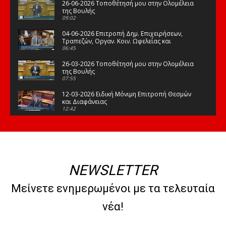
26-06-2026 Τοποθέτησή μου στην Ολομέλεια
της Βουλής
09:02
04-06-2026 Επιτροπή Δημ. Επιχειρήσεων,
Τραπεζών, Οργαν. Κοιν. Ωφελείας και
Φορέων Κοινων. Ασφάλισης
06:45
26-03-2026 Τοποθέτησή μου στην Ολομέλεια
της Βουλής
07:55
12-03-2026 Ειδική Μόνιμη Επιτροπή Θεσμών
και Διαφάνειας
12:42
03-03-2026 Τοποθέτησή μου στην Ολομέλεια
της Βουλής
08:09
12-02-2026 Τοποθέτησή μου στην Ολομέλεια
της Βουλής
NEWSLETTER
08:47
10-02-2026 Διαρκής Επιτροπή Μορφωτικών
Μείνετε ενημερωμένοι με τα τελευταία
Υποθέσεων
10:50
νέα!
21-01-2026 Τοποθέτησή μου στην Ολομέλεια
της Βουλής