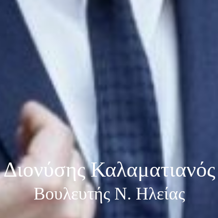
Διονύσης Καλαματιανός
Βουλευτής Ν. Ηλείας