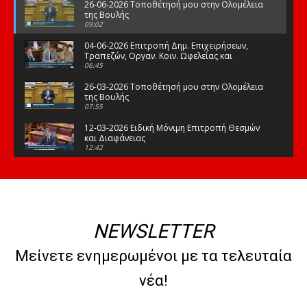
26-06-2026 Τοποθέτησή μου στην Ολομέλεια
της Βουλής
09:02
04-06-2026 Επιτροπή Δημ. Επιχειρήσεων,
Τραπεζών, Οργαν. Κοιν. Ωφελείας και
Φορέων Κοινων. Ασφάλισης
06:45
26-03-2026 Τοποθέτησή μου στην Ολομέλεια
της Βουλής
07:55
12-03-2026 Ειδική Μόνιμη Επιτροπή Θεσμών
και Διαφάνειας
12:42
03-03-2026 Τοποθέτησή μου στην Ολομέλεια
της Βουλής
08:09
12-02-2026 Τοποθέτησή μου στην Ολομέλεια
της Βουλής
NEWSLETTER
08:47
10-02-2026 Διαρκής Επιτροπή Μορφωτικών
Μείνετε ενημερωμένοι με τα τελευταία
Υποθέσεων
10:50
νέα!
21-01-2026 Τοποθέτησή μου στην Ολομέλεια
της Βουλής