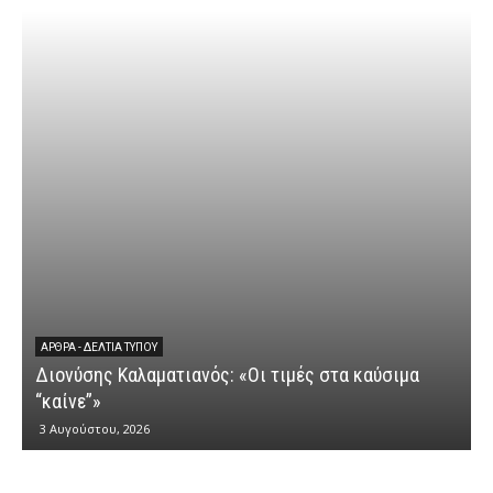
ΆΡΘΡΑ - ΔΕΛΤΊΑ ΤΎΠΟΥ
Διονύσης Καλαματιανός: «Οι τιμές στα καύσιμα
Δ
“καίνε”»
3 Αυγούστου, 2026