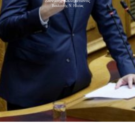
Διονύσης Καλαματιανός
Βουλευτής Ν. Ηλείας