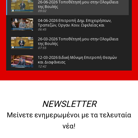
26-06-2026 Τοποθέτησή μου στην Ολομέλεια
της Βουλής
09:02
04-06-2026 Επιτροπή Δημ. Επιχειρήσεων,
Τραπεζών, Οργαν. Κοιν. Ωφελείας και
Φορέων Κοινων. Ασφάλισης
06:45
26-03-2026 Τοποθέτησή μου στην Ολομέλεια
της Βουλής
07:55
12-03-2026 Ειδική Μόνιμη Επιτροπή Θεσμών
και Διαφάνειας
12:42
03-03-2026 Τοποθέτησή μου στην Ολομέλεια
της Βουλής
08:09
12-02-2026 Τοποθέτησή μου στην Ολομέλεια
της Βουλής
NEWSLETTER
08:47
10-02-2026 Διαρκής Επιτροπή Μορφωτικών
Μείνετε ενημερωμένοι με τα τελευταία
Υποθέσεων
10:50
νέα!
21-01-2026 Τοποθέτησή μου στην Ολομέλεια
της Βουλής