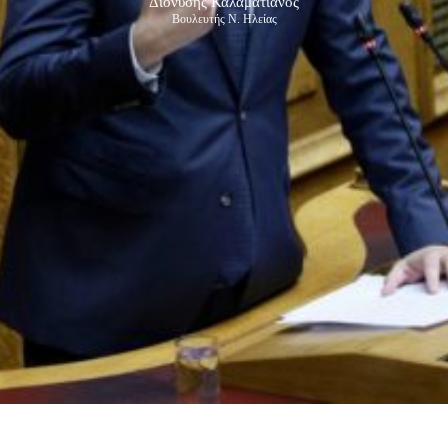
Διονύσης Καλαματιανός
Βουλευτής Ν. Ηλείας