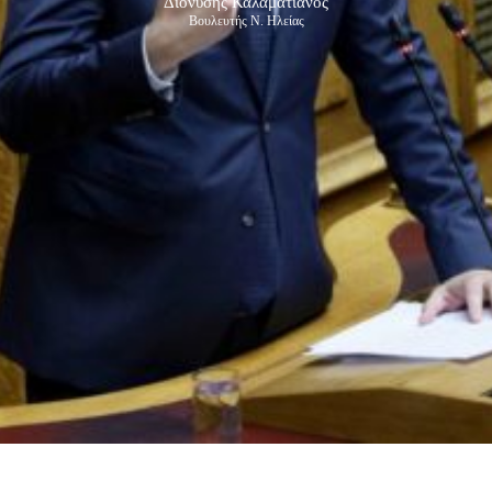
Διονύσης Καλαματιανός
Βουλευτής Ν. Ηλείας