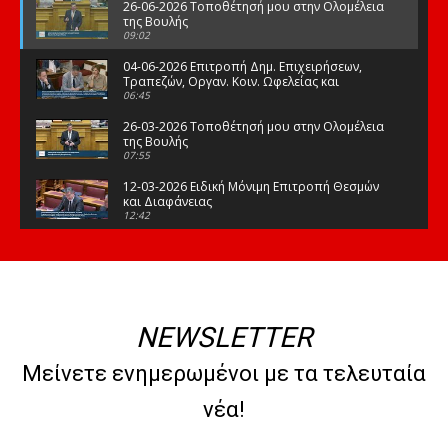
26-06-2026 Τοποθέτησή μου στην Ολομέλεια
της Βουλής
09:02
04-06-2026 Επιτροπή Δημ. Επιχειρήσεων,
Τραπεζών, Οργαν. Κοιν. Ωφελείας και
Φορέων Κοινων. Ασφάλισης
06:45
26-03-2026 Τοποθέτησή μου στην Ολομέλεια
της Βουλής
07:55
12-03-2026 Ειδική Μόνιμη Επιτροπή Θεσμών
και Διαφάνειας
12:42
03-03-2026 Τοποθέτησή μου στην Ολομέλεια
της Βουλής
08:09
12-02-2026 Τοποθέτησή μου στην Ολομέλεια
της Βουλής
NEWSLETTER
08:47
10-02-2026 Διαρκής Επιτροπή Μορφωτικών
Μείνετε ενημερωμένοι με τα τελευταία
Υποθέσεων
10:50
νέα!
21-01-2026 Τοποθέτησή μου στην Ολομέλεια
της Βουλής