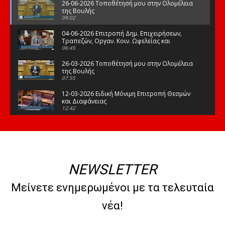
26-06-2026 Τοποθέτησή μου στην Ολομέλεια
της Βουλής
09:02
04-06-2026 Επιτροπή Δημ. Επιχειρήσεων,
Τραπεζών, Οργαν. Κοιν. Ωφελείας και
Φορέων Κοινων. Ασφάλισης
06:45
26-03-2026 Τοποθέτησή μου στην Ολομέλεια
της Βουλής
07:55
12-03-2026 Ειδική Μόνιμη Επιτροπή Θεσμών
και Διαφάνειας
12:42
03-03-2026 Τοποθέτησή μου στην Ολομέλεια
της Βουλής
08:09
12-02-2026 Τοποθέτησή μου στην Ολομέλεια
της Βουλής
NEWSLETTER
08:47
10-02-2026 Διαρκής Επιτροπή Μορφωτικών
Μείνετε ενημερωμένοι με τα τελευταία
Υποθέσεων
10:50
νέα!
21-01-2026 Τοποθέτησή μου στην Ολομέλεια
της Βουλής