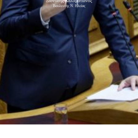
Διονύσης Καλαματιανός
Βουλευτής Ν. Ηλείας