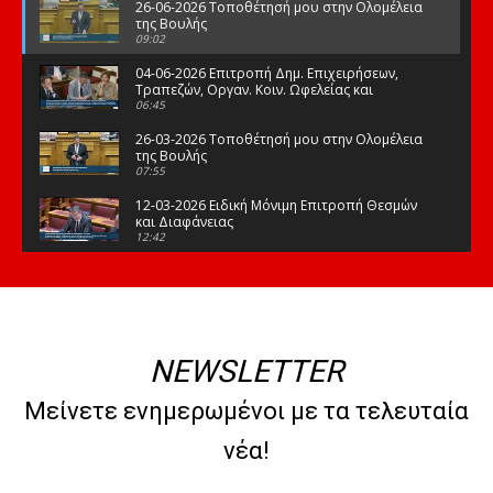
26-06-2026 Τοποθέτησή μου στην Ολομέλεια
της Βουλής
09:02
04-06-2026 Επιτροπή Δημ. Επιχειρήσεων,
Τραπεζών, Οργαν. Κοιν. Ωφελείας και
Φορέων Κοινων. Ασφάλισης
06:45
26-03-2026 Τοποθέτησή μου στην Ολομέλεια
της Βουλής
07:55
12-03-2026 Ειδική Μόνιμη Επιτροπή Θεσμών
και Διαφάνειας
12:42
03-03-2026 Τοποθέτησή μου στην Ολομέλεια
της Βουλής
08:09
12-02-2026 Τοποθέτησή μου στην Ολομέλεια
της Βουλής
NEWSLETTER
08:47
10-02-2026 Διαρκής Επιτροπή Μορφωτικών
Μείνετε ενημερωμένοι με τα τελευταία
Υποθέσεων
10:50
νέα!
21-01-2026 Τοποθέτησή μου στην Ολομέλεια
της Βουλής