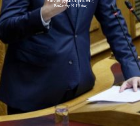
Διονύσης Καλαματιανός
Βουλευτής Ν. Ηλείας