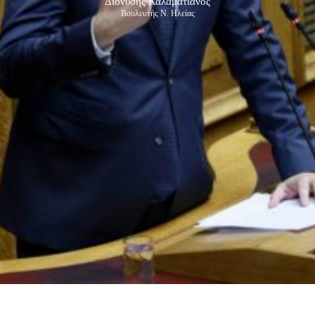
Διονύσης Καλαματιανός
Βουλευτής Ν. Ηλείας