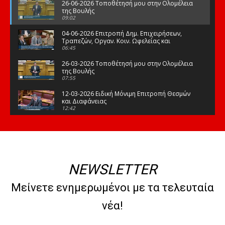
26-06-2026 Τοποθέτησή μου στην Ολομέλεια
της Βουλής
09:02
04-06-2026 Επιτροπή Δημ. Επιχειρήσεων,
Τραπεζών, Οργαν. Κοιν. Ωφελείας και
Φορέων Κοινων. Ασφάλισης
06:45
26-03-2026 Τοποθέτησή μου στην Ολομέλεια
της Βουλής
07:55
12-03-2026 Ειδική Μόνιμη Επιτροπή Θεσμών
και Διαφάνειας
12:42
03-03-2026 Τοποθέτησή μου στην Ολομέλεια
της Βουλής
08:09
12-02-2026 Τοποθέτησή μου στην Ολομέλεια
της Βουλής
NEWSLETTER
08:47
10-02-2026 Διαρκής Επιτροπή Μορφωτικών
Μείνετε ενημερωμένοι με τα τελευταία
Υποθέσεων
10:50
νέα!
21-01-2026 Τοποθέτησή μου στην Ολομέλεια
της Βουλής