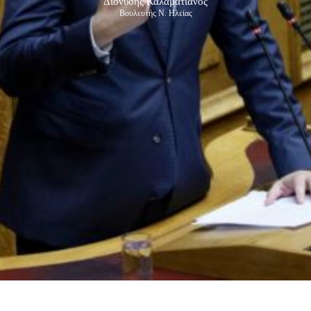
Διονύσης Καλαματιανός
Βουλευτής Ν. Ηλείας