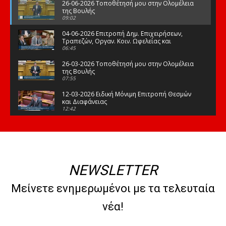
26-06-2026 Τοποθέτησή μου στην Ολομέλεια
της Βουλής
09:02
04-06-2026 Επιτροπή Δημ. Επιχειρήσεων,
Τραπεζών, Οργαν. Κοιν. Ωφελείας και
Φορέων Κοινων. Ασφάλισης
06:45
26-03-2026 Τοποθέτησή μου στην Ολομέλεια
της Βουλής
07:55
12-03-2026 Ειδική Μόνιμη Επιτροπή Θεσμών
και Διαφάνειας
12:42
03-03-2026 Τοποθέτησή μου στην Ολομέλεια
της Βουλής
08:09
12-02-2026 Τοποθέτησή μου στην Ολομέλεια
της Βουλής
NEWSLETTER
08:47
10-02-2026 Διαρκής Επιτροπή Μορφωτικών
Μείνετε ενημερωμένοι με τα τελευταία
Υποθέσεων
10:50
νέα!
21-01-2026 Τοποθέτησή μου στην Ολομέλεια
της Βουλής