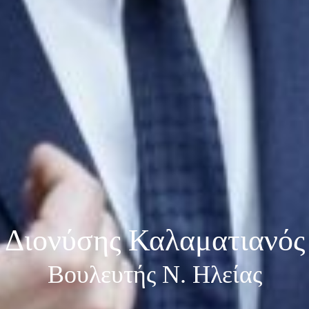
Διονύσης Καλαματιανός
Βουλευτής Ν. Ηλείας