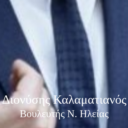
Διονύσης Καλαματιανός
Βουλευτής Ν. Ηλείας