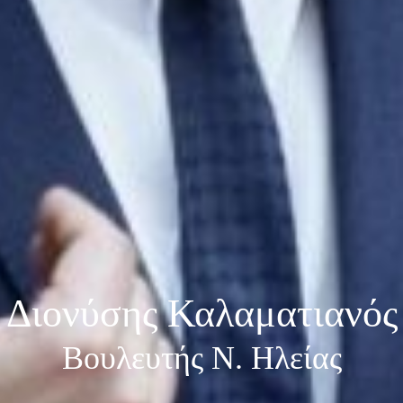
Διονύσης Καλαματιανός
Βουλευτής Ν. Ηλείας