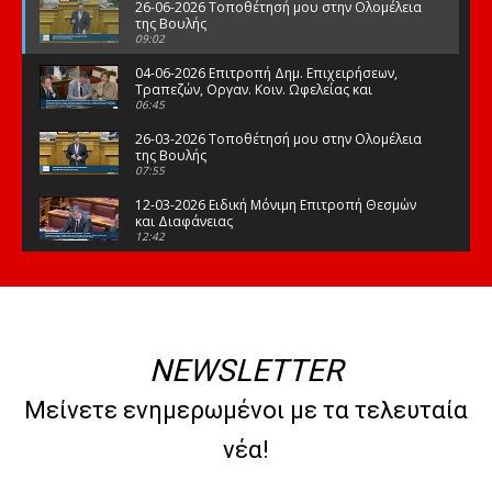
26-06-2026 Τοποθέτησή μου στην Ολομέλεια
της Βουλής
09:02
04-06-2026 Επιτροπή Δημ. Επιχειρήσεων,
Τραπεζών, Οργαν. Κοιν. Ωφελείας και
Φορέων Κοινων. Ασφάλισης
06:45
26-03-2026 Τοποθέτησή μου στην Ολομέλεια
της Βουλής
07:55
12-03-2026 Ειδική Μόνιμη Επιτροπή Θεσμών
και Διαφάνειας
12:42
03-03-2026 Τοποθέτησή μου στην Ολομέλεια
της Βουλής
08:09
12-02-2026 Τοποθέτησή μου στην Ολομέλεια
της Βουλής
NEWSLETTER
08:47
10-02-2026 Διαρκής Επιτροπή Μορφωτικών
Μείνετε ενημερωμένοι με τα τελευταία
Υποθέσεων
10:50
νέα!
21-01-2026 Τοποθέτησή μου στην Ολομέλεια
της Βουλής