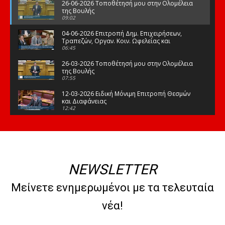
26-06-2026 Τοποθέτησή μου στην Ολομέλεια
της Βουλής
09:02
04-06-2026 Επιτροπή Δημ. Επιχειρήσεων,
Τραπεζών, Οργαν. Κοιν. Ωφελείας και
Φορέων Κοινων. Ασφάλισης
06:45
26-03-2026 Τοποθέτησή μου στην Ολομέλεια
της Βουλής
07:55
12-03-2026 Ειδική Μόνιμη Επιτροπή Θεσμών
και Διαφάνειας
12:42
03-03-2026 Τοποθέτησή μου στην Ολομέλεια
της Βουλής
08:09
12-02-2026 Τοποθέτησή μου στην Ολομέλεια
της Βουλής
NEWSLETTER
08:47
10-02-2026 Διαρκής Επιτροπή Μορφωτικών
Μείνετε ενημερωμένοι με τα τελευταία
Υποθέσεων
10:50
νέα!
21-01-2026 Τοποθέτησή μου στην Ολομέλεια
της Βουλής