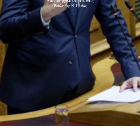
Διονύσης Καλαματιανός
Βουλευτής Ν. Ηλείας