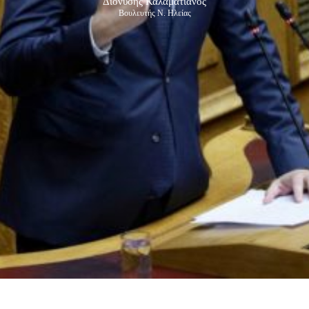
Διονύσης Καλαματιανός
Βουλευτής Ν. Ηλείας