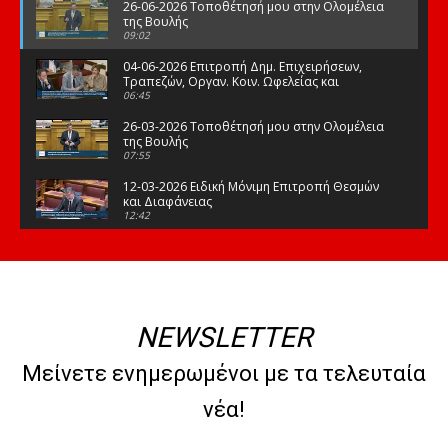
26-06-2026 Τοποθέτησή μου στην Ολομέλεια
της Βουλής
09:02
04-06-2026 Επιτροπή Δημ. Επιχειρήσεων,
Τραπεζών, Οργαν. Κοιν. Ωφελείας και
Φορέων Κοινων. Ασφάλισης
06:45
26-03-2026 Τοποθέτησή μου στην Ολομέλεια
της Βουλής
07:55
12-03-2026 Ειδική Μόνιμη Επιτροπή Θεσμών
και Διαφάνειας
12:42
03-03-2026 Τοποθέτησή μου στην Ολομέλεια
της Βουλής
08:09
12-02-2026 Τοποθέτησή μου στην Ολομέλεια
της Βουλής
NEWSLETTER
08:47
10-02-2026 Διαρκής Επιτροπή Μορφωτικών
Μείνετε ενημερωμένοι με τα τελευταία
Υποθέσεων
10:50
νέα!
21-01-2026 Τοποθέτησή μου στην Ολομέλεια
της Βουλής