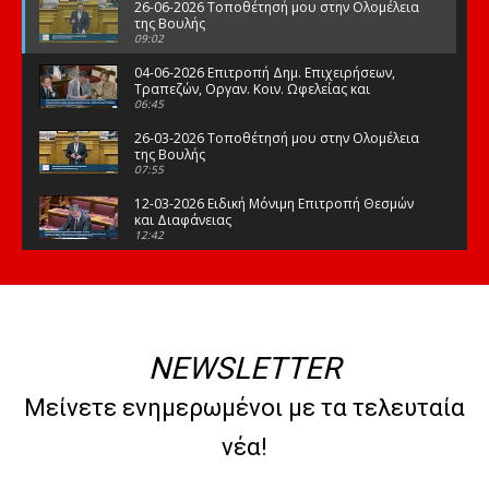
26-06-2026 Τοποθέτησή μου στην Ολομέλεια
της Βουλής
09:02
04-06-2026 Επιτροπή Δημ. Επιχειρήσεων,
Τραπεζών, Οργαν. Κοιν. Ωφελείας και
Φορέων Κοινων. Ασφάλισης
06:45
26-03-2026 Τοποθέτησή μου στην Ολομέλεια
της Βουλής
07:55
12-03-2026 Ειδική Μόνιμη Επιτροπή Θεσμών
και Διαφάνειας
12:42
03-03-2026 Τοποθέτησή μου στην Ολομέλεια
της Βουλής
08:09
12-02-2026 Τοποθέτησή μου στην Ολομέλεια
της Βουλής
NEWSLETTER
08:47
10-02-2026 Διαρκής Επιτροπή Μορφωτικών
Μείνετε ενημερωμένοι με τα τελευταία
Υποθέσεων
10:50
νέα!
21-01-2026 Τοποθέτησή μου στην Ολομέλεια
της Βουλής