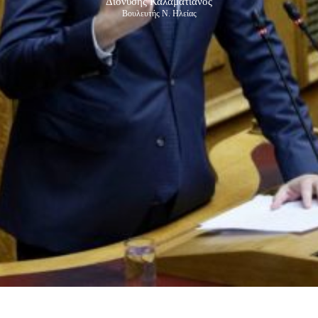
Διονύσης Καλαματιανός
Βουλευτής Ν. Ηλείας