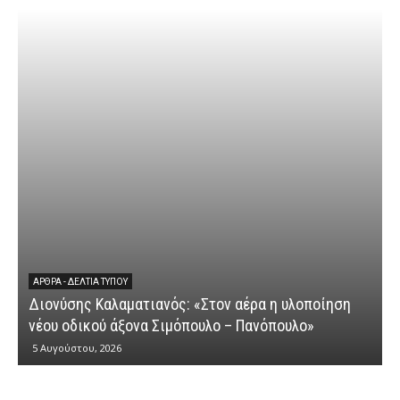
ΕΡΩΤΉΣΕΙΣ
Διονύσης Καλαματιανός: «Μια ακόμη 
έρα η υλοποίηση
κυβερνητικής αποτυχίας στην καταβο
Πανόπουλο»
αγροτικών ενισχύσεων»
4 Αυγούστου, 2026