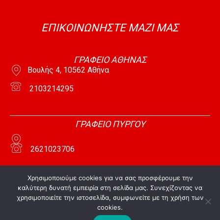
18-09-2025 Τοποθέτησή μου στην Ολομέλεια
της Βουλής
ΕΠΙΚΟΙΝΩΝΗΣΤΕ ΜΑΖΙ ΜΑΣ
08:50
28-08-2025 Τοποθέτησή μου στην Ολομέλεια
της Βουλής
09:21
ΓΡΑΦΕΙΟ ΑΘΗΝΑΣ
Βουλής 4, 10562 Αθήνα
01-08-2025 Τοποθέτησή μου στην Ολομέλεια
της Βουλής
11:19
2103214295
2025-7-8 Διαρκής Επιτροπή Μορφωτικών
Υποθέσεων
13:39
ΓΡΑΦΕΙΟ ΠΥΡΓΟΥ
Τοποθέτησή μου στο Kontra News
08:54
2621023706
19-12-2024 Τοποθέτησή μου στην Ολομέλεια
της Βουλής
08:22
Χρησιμοποιούμε cookies για να σας προσφέρουμε την
ΓΡΑΦΕΙΟ ΑΜΑΛΙΑΔΑΣ
καλύτερη δυνατή εμπειρία στη σελίδα μας. Συνεχίζοντας να
13-12-2024 Τοποθέτησή μου στην Ολομέλεια
χρησιμοποιείτε την ιστοσελίδα, συμφωνείτε με τη χρήση των
της Βουλής
10:54
cookies.
05-12-2024 Τοποθέτησή μου στην Ολομέλεια