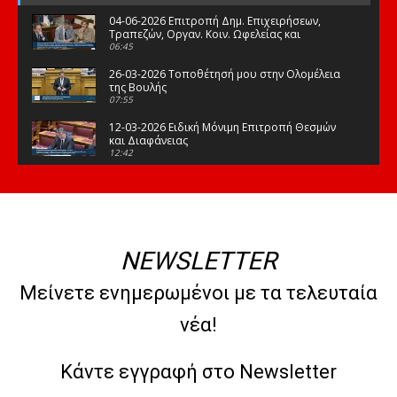
04-06-2026 Επιτροπή Δημ. Επιχειρήσεων,
Τραπεζών, Οργαν. Κοιν. Ωφελείας και
Φορέων Κοινων. Ασφάλισης
06:45
26-03-2026 Τοποθέτησή μου στην Ολομέλεια
της Βουλής
07:55
12-03-2026 Ειδική Μόνιμη Επιτροπή Θεσμών
και Διαφάνειας
12:42
03-03-2026 Τοποθέτησή μου στην Ολομέλεια
της Βουλής
08:09
12-02-2026 Τοποθέτησή μου στην Ολομέλεια
της Βουλής
NEWSLETTER
08:47
10-02-2026 Διαρκής Επιτροπή Μορφωτικών
Μείνετε ενημερωμένοι με τα τελευταία
Υποθέσεων
10:50
νέα!
21-01-2026 Τοποθέτησή μου στην Ολομέλεια
της Βουλής
07:03
Κάντε εγγραφή στο Newsletter
09-01-2026 Τοποθέτησή μου στην Ολομέλεια