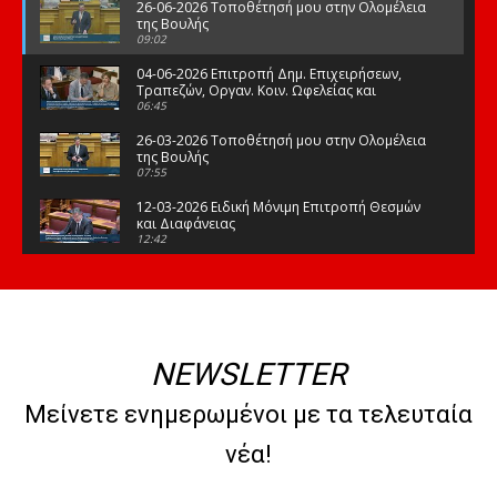
26-06-2026 Τοποθέτησή μου στην Ολομέλεια
της Βουλής
09:02
04-06-2026 Επιτροπή Δημ. Επιχειρήσεων,
Τραπεζών, Οργαν. Κοιν. Ωφελείας και
Φορέων Κοινων. Ασφάλισης
06:45
26-03-2026 Τοποθέτησή μου στην Ολομέλεια
της Βουλής
07:55
12-03-2026 Ειδική Μόνιμη Επιτροπή Θεσμών
και Διαφάνειας
12:42
03-03-2026 Τοποθέτησή μου στην Ολομέλεια
της Βουλής
08:09
12-02-2026 Τοποθέτησή μου στην Ολομέλεια
της Βουλής
NEWSLETTER
08:47
10-02-2026 Διαρκής Επιτροπή Μορφωτικών
Μείνετε ενημερωμένοι με τα τελευταία
Υποθέσεων
10:50
νέα!
21-01-2026 Τοποθέτησή μου στην Ολομέλεια
της Βουλής