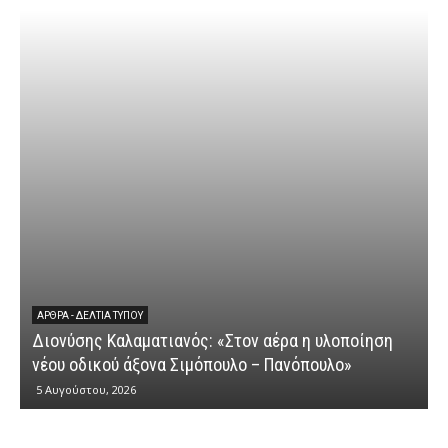
ΕΡΩΤ
Διον
ΆΡΘΡΑ - ΔΕΛΤΊΑ ΤΎΠΟΥ
Διονύσης Καλαματιανός: «Στον αέρα η υλοποίηση
κυβε
νέου οδικού άξονα Σιμόπουλο – Πανόπουλο»
αγρο
5 Αυγούστου, 2026
4 Αυγ