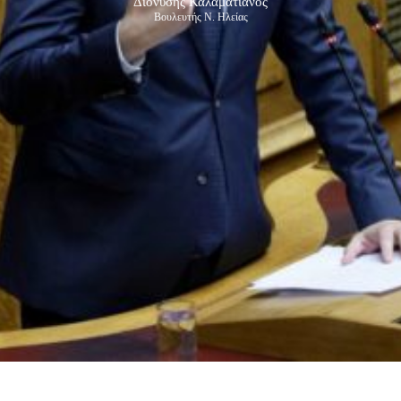
Διονύσης Καλαματιανός
Βουλευτής Ν. Ηλείας