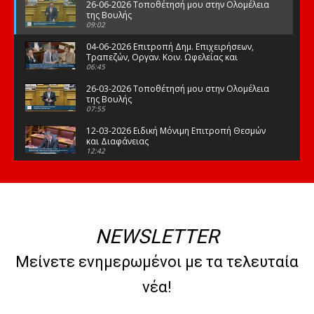
26-06-2026 Τοποθέτησή μου στην Ολομέλεια
της Βουλής
09:02
04-06-2026 Επιτροπή Δημ. Επιχειρήσεων,
Τραπεζών, Οργαν. Κοιν. Ωφελείας και
Φορέων Κοινων. Ασφάλισης
06:45
26-03-2026 Τοποθέτησή μου στην Ολομέλεια
της Βουλής
07:55
12-03-2026 Ειδική Μόνιμη Επιτροπή Θεσμών
και Διαφάνειας
12:42
03-03-2026 Τοποθέτησή μου στην Ολομέλεια
της Βουλής
08:09
12-02-2026 Τοποθέτησή μου στην Ολομέλεια
της Βουλής
NEWSLETTER
08:47
10-02-2026 Διαρκής Επιτροπή Μορφωτικών
Μείνετε ενημερωμένοι με τα τελευταία
Υποθέσεων
10:50
νέα!
21-01-2026 Τοποθέτησή μου στην Ολομέλεια
της Βουλής