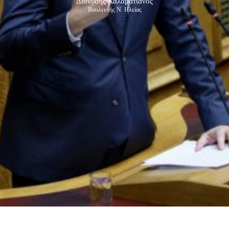
Διονύσης Καλαματιανός
Βουλευτής Ν. Ηλείας