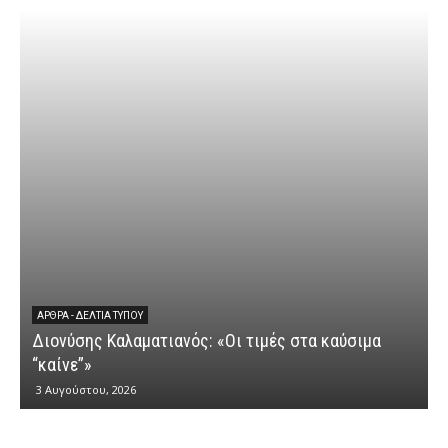
ΆΡΘΡΑ - ΔΕΛΤΊΑ ΤΎΠΟΥ
Διονύσης Καλαματιανός: «Οι τιμές στα καύσιμα
Δ
“καίνε”»
3 Αυγούστου, 2026