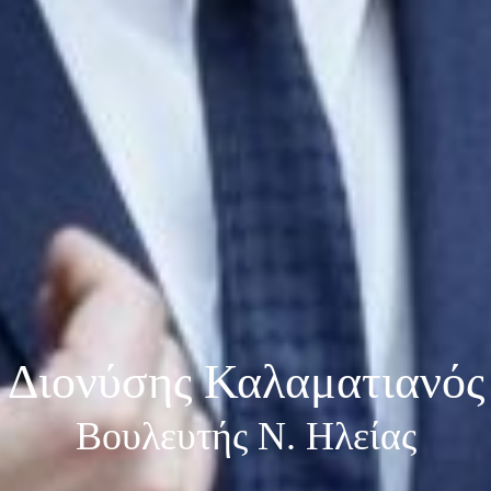
Διονύσης Καλαματιανός
Βουλευτής Ν. Ηλείας