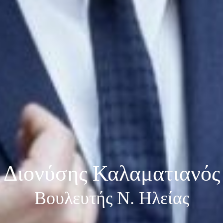
Διονύσης Καλαματιανός
Βουλευτής Ν. Ηλείας