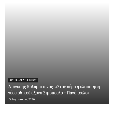
ΕΡΩΤΉΣΕΙΣ
Διονύσης Κ
 ΔΕΛΤΊΑ ΤΎΠΟΥ
σης Καλαματιανός: «Στον αέρα η υλοποίηση
κυβερνητικ
οδικού άξονα Σιμόπουλο – Πανόπουλο»
αγροτικών
ύστου, 2026
4 Αυγούστου, 