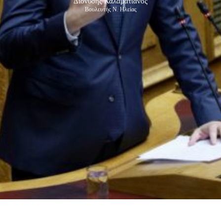
Διονύσης Καλαματιανός
Βουλευτής Ν. Ηλείας