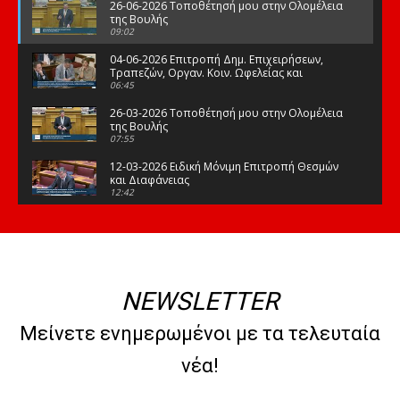
26-06-2026 Τοποθέτησή μου στην Ολομέλεια
της Βουλής
09:02
04-06-2026 Επιτροπή Δημ. Επιχειρήσεων,
Τραπεζών, Οργαν. Κοιν. Ωφελείας και
Φορέων Κοινων. Ασφάλισης
06:45
26-03-2026 Τοποθέτησή μου στην Ολομέλεια
της Βουλής
07:55
12-03-2026 Ειδική Μόνιμη Επιτροπή Θεσμών
και Διαφάνειας
12:42
03-03-2026 Τοποθέτησή μου στην Ολομέλεια
της Βουλής
08:09
12-02-2026 Τοποθέτησή μου στην Ολομέλεια
της Βουλής
NEWSLETTER
08:47
10-02-2026 Διαρκής Επιτροπή Μορφωτικών
Μείνετε ενημερωμένοι με τα τελευταία
Υποθέσεων
10:50
νέα!
21-01-2026 Τοποθέτησή μου στην Ολομέλεια
της Βουλής