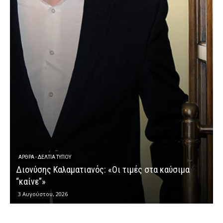
ΆΡΘΡΑ - ΔΕΛΤΊΑ ΤΎΠΟΥ
Διονύσης Καλαματιανός: «Οι τιμές στα καύσιμα
Δ
“καίνε”»
3 Αυγούστου, 2026