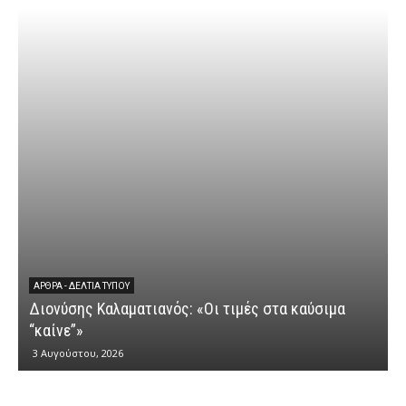
ΆΡΘΡΑ - ΔΕΛΤΊΑ ΤΎΠΟΥ
Διονύσης Καλαματιανός: «Οι τιμές στα καύσιμα
Δ
“καίνε”»
3 Αυγούστου, 2026